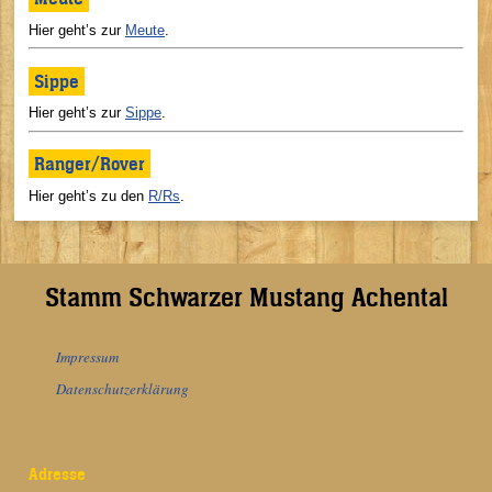
Hier geht’s zur
Meute
.
Sippe
Hier geht’s zur
Sippe
.
Ranger/Rover
Hier geht’s zu den
R/Rs
.
Stamm Schwarzer Mustang Achental
Impressum
Datenschutzerklärung
Adresse